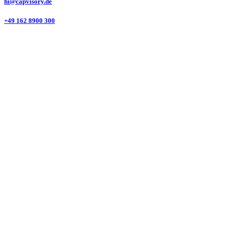
hi@capvisory.de
+49 162 8900 300