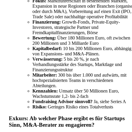
Fokus:
Marktführerschaft in bestehenden Märkten,
Expansion in neue Regionen oder Branchen (organis
oder durch M&A), Vorbereitung auf einen Exit (IPO,
Trade Sale) oder nachhaltige operative Profitabilität
Finanzierung:
Growth-Fonds, Private-Equity-
Investoren, strategische Partner und
Fremdkapitalfinanzierungen, Börse
Bewertung:
Über 180 Millionen Euro, oft zwischen
200 Millionen und 3 Milliarde Euro
Kapitalbedarf:
10 bis 200 Millionen Euro, abhängig
von Expansions- und M&A-Plänen.
Verwässerung:
5 bis 20 %, je nach
Verhandlungsstärke des Startups, Marktlage und
Finanzierungsstruktur
Mitarbeiter:
300 bis über 1.000 und aufwärts, mit
hochspezialisierten Teams in verschiedenen
Abteilungen.
Kennzahlen:
Umsatz über 50 Millionen Euro,
Wachstumsrate 1,2- bis 2-fach
Fundraising Advisor sinnvoll?
Ja, siehe Series A
Risiko:
Geringes Risiko eines Totalverlusts
Exkurs: Ab welcher Phase ergibt es für Startups
Sinn, M&A-Berater zu engagieren?