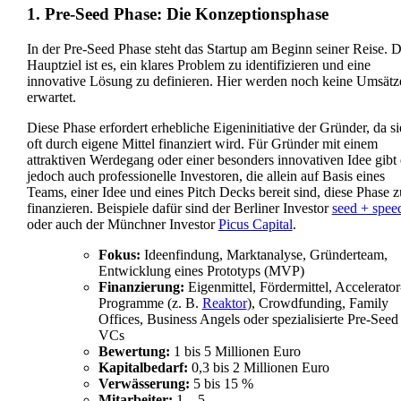
1. Pre-Seed Phase: Die Konzeptionsphase
In der Pre-Seed Phase steht das Startup am Beginn seiner Reise. 
Hauptziel ist es, ein klares Problem zu identifizieren und eine
innovative Lösung zu definieren. Hier werden noch keine Umsätz
erwartet.
Diese Phase erfordert erhebliche Eigeninitiative der Gründer, da si
oft durch eigene Mittel finanziert wird. Für Gründer mit einem
attraktiven Werdegang oder einer besonders innovativen Idee gibt 
jedoch auch professionelle Investoren, die allein auf Basis eines
Teams, einer Idee und eines Pitch Decks bereit sind, diese Phase z
finanzieren. Beispiele dafür sind der Berliner Investor
seed + spee
oder auch der Münchner Investor
Picus Capital
.
Fokus:
Ideenfindung, Marktanalyse, Gründerteam,
Entwicklung eines Prototyps (MVP)
Finanzierung:
Eigenmittel, Fördermittel, Accelerator
Programme (z. B.
Reaktor
), Crowdfunding, Family
Offices, Business Angels oder spezialisierte Pre-Seed
VCs
Bewertung:
1 bis 5 Millionen Euro
Kapitalbedarf:
0,3 bis 2 Millionen Euro
Verwässerung:
5 bis 15 %
Mitarbeiter:
1 – 5