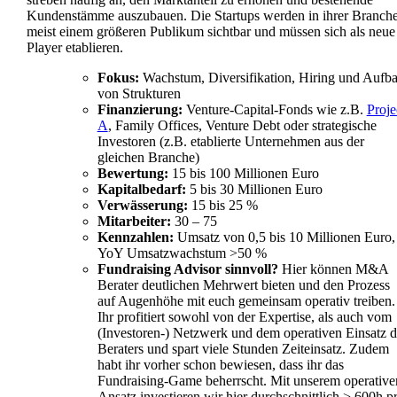
Kundenstämme auszubauen.
Die Startups werden in ihrer Branch
meist einem größeren Publikum sichtbar und müssen sich als neue
Player etablieren.
Fokus:
Wachstum, Diversifikation, Hiring und Aufb
von Strukturen
Finanzierung:
Venture-Capital-Fonds wie z.B.
Proje
A
, Family Offices, Venture Debt oder strategische
Investoren (z.B. etablierte Unternehmen aus der
gleichen Branche)
Bewertung:
15 bis 100 Millionen Euro
Kapitalbedarf:
5 bis 30 Millionen Euro
Verwässerung:
15 bis 25 %
Mitarbeiter:
30 – 75
Kennzahlen:
Umsatz von 0,5 bis 10 Millionen Euro,
YoY Umsatzwachstum >50 %
Fundraising Advisor sinnvoll?
H
ier können M&A
Berater deutlichen Mehrwert bieten und den Prozess
auf Augenhöhe mit euch gemeinsam operativ treiben.
Ihr profitiert sowohl von der Expertise, als auch vom
(Investoren-) Netzwerk und dem operativen Einsatz d
Beraters und spart viele Stunden Zeiteinsatz. Zudem
habt ihr vorher schon bewiesen, dass ihr das
Fundraising-Game beherrscht. Mit unserem operative
Ansatz investieren wir hier durchschnittlich > 600h p