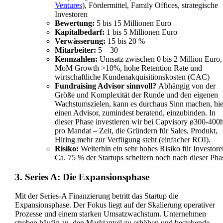
Ventures
), Fördermittel, Family Offices, strategische
Investoren
Bewertung:
5 bis 15 Millionen Euro
Kapitalbedarf:
1 bis 5 Millionen Euro
Verwässerung:
15 bis 20 %
Mitarbeiter:
5 – 30
Kennzahlen:
Umsatz zwischen 0 bis 2 Million Euro,
MoM Growth >10%, hohe Retention Rate und
wirtschaftliche Kundenakquisitionskosten (CAC)
Fundraising Advisor sinnvoll?
Abhängig von der
Größe und Komplexität der Runde und den eigenen
Wachstumszielen, kann es durchaus Sinn machen, hie
einen Advisor, zumindest beratend, einzubinden. In
dieser Phase investieren wir bei Capvisory ø300-400
pro Mandat – Zeit, die Gründern für Sales, Produkt,
Hiring mehr zur Verfügung steht (einfacher ROI).
Risiko:
Weiterhin ein sehr hohes Risiko für Investore
Ca. 75 % der Startups scheitern noch nach dieser Pha
3. Series A: Die Expansionsphase
Mit der Series-A Finanzierung betritt das Startup die
Expansionsphase. Der Fokus liegt auf der Skalierung operativer
Prozesse und einem starken Umsatzwachstum. Unternehmen
streben häufig an, den Marktanteil zu erhöhen und bestehende